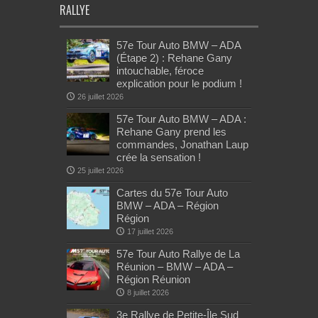
RALLYE
57e Tour Auto BMW – ADA
(Étape 2) : Rehane Gany
intouchable, féroce
explication pour le podium !
26 juillet 2026
57e Tour Auto BMW – ADA :
Rehane Gany prend les
commandes, Jonathan Laup
crée la sensation !
25 juillet 2026
Cartes du 57e Tour Auto
BMW – ADA – Région
Région
17 juillet 2026
57e Tour Auto Rallye de La
Réunion – BMW – ADA –
Région Réunion
8 juillet 2026
3e Rallye de Petite-Île Sud