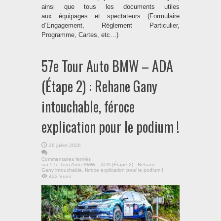
ainsi que tous les documents utiles
aux équipages et spectateurs (Formulaire
d’Engagement, Règlement Particulier,
Programme, Cartes, etc…)
57e Tour Auto BMW – ADA
(Étape 2) : Rehane Gany
intouchable, féroce
explication pour le podium !
26 juillet 2026
Commentaires fermés
sur 57e Tour Auto BMW – ADA (Étape 2) : Rehane
Gany intouchable, féroce explication pour le podium !
422 Vues