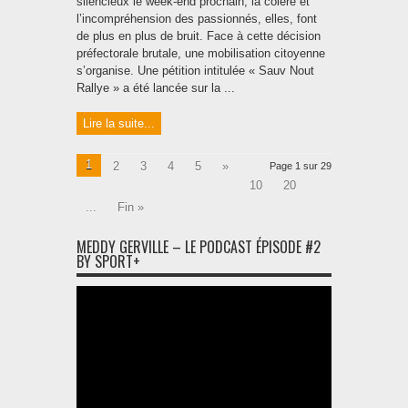
silencieux le week-end prochain, la colère et
l’incompréhension des passionnés, elles, font
de plus en plus de bruit. Face à cette décision
préfectorale brutale, une mobilisation citoyenne
s’organise. Une pétition intitulée « Sauv Nout
Rallye » a été lancée sur la ...
Lire la suite...
1
2
3
4
5
»
Page 1 sur 29
10
20
...
Fin »
MEDDY GERVILLE – LE PODCAST ÉPISODE #2
BY SPORT+