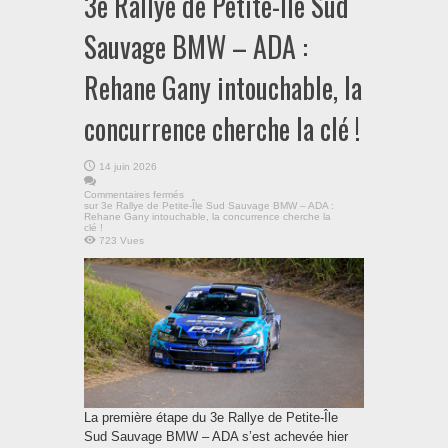
3e Rallye de Petite-Île Sud
Sauvage BMW – ADA :
Rehane Gany intouchable, la
concurrence cherche la clé !
14 juin 2026
Commentaires fermés
sur 3e Rallye de Petite-Île Sud Sauvage BMW – ADA :
Rehane Gany intouchable, la concurrence cherche la
clé !
723 Vues
La première étape du 3e Rallye de Petite-Île
Sud Sauvage BMW – ADA s’est achevée hier