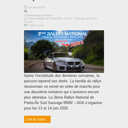
19 mai 2026
Commentaires fermés
sur 3ème Rallye de Petite-Île, Acte 2 : Cap sur les 13 et
14 juin !
2,641 Vues
Après l’incertitude des dernières semaines, la
passion reprend ses droits. La famille du rallye
réunionnais se remet en ordre de marche pour
une deuxième tentative qui s’annonce encore
plus attendue. Le 3ème Rallye National de
Petite-Île Sud Sauvage BMW – ADA s’organise
pour les 13 et 14 juin 2026.
Lire la suite...