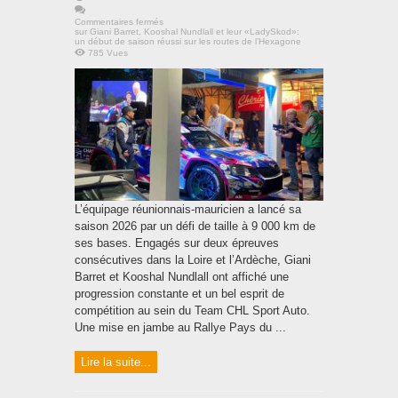
Commentaires fermés
sur Giani Barret, Kooshal Nundlall et leur «LadySkod»:
un début de saison réussi sur les routes de l’Hexagone
785 Vues
L’équipage réunionnais-mauricien a lancé sa
saison 2026 par un défi de taille à 9 000 km de
ses bases. Engagés sur deux épreuves
consécutives dans la Loire et l’Ardèche, Giani
Barret et Kooshal Nundlall ont affiché une
progression constante et un bel esprit de
compétition au sein du Team CHL Sport Auto.
Une mise en jambe au Rallye Pays du ...
Lire la suite...