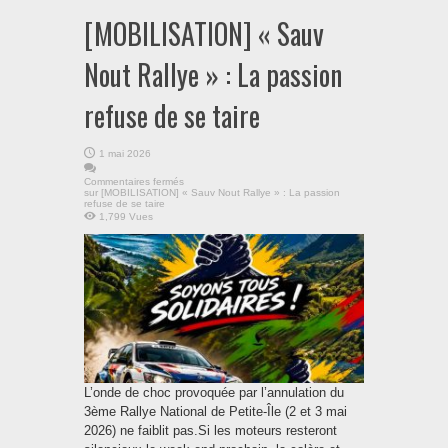
[MOBILISATION] « Sauv
Nout Rallye » : La passion
refuse de se taire
1 mai 2026
Commentaires fermés
sur [MOBILISATION] « Sauv Nout Rallye » : La passion
refuse de se taire
1,799 Vues
L’onde de choc provoquée par l’annulation du
3ème Rallye National de Petite-Île (2 et 3 mai
2026) ne faiblit pas.Si les moteurs resteront