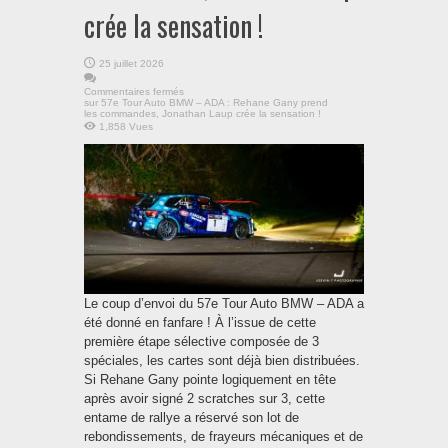
crée la sensation !
25 juillet 2026
Commentaires fermés
sur 57e Tour Auto BMW – ADA : Rehane Gany prend
les commandes, Jonathan Laup crée la sensation !
1,858 Vues
Le coup d’envoi du 57e Tour Auto BMW – ADA a
été donné en fanfare ! À l’issue de cette
première étape sélective composée de 3
spéciales, les cartes sont déjà bien distribuées.
Si Rehane Gany pointe logiquement en tête
après avoir signé 2 scratches sur 3, cette
entame de rallye a réservé son lot de
rebondissements, de frayeurs mécaniques et de