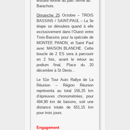
ensuite rentrer au parc fermé au
Barachois.
Dimanche 25
Octobre – TROIS
BASSINS / SAINT-PAUL – La 3e
étape se déroulera quand à elle
exclusivement dans l’Ouest entre
Trois-Bassins pour la spéciale de
MONTEE PANON, et Saint Paul
avec MAISON BLANCHE. Cette
boucle de 2 ES sera à parcourir
en 2 fois, avant le retour au
podium final, Place du 20
décembre à St Denis..
.
Le 51e Tour Auto Rallye de La
Réunion – Région Réunion
représenta au total 156,25 km
d’épreuves chronométrées, pour
494,90 km de liaisons, soit une
distance totale de 651,15 km
pour trois jours.
Engagement