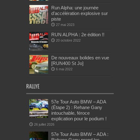
Run Alpha: une journée
d’accélération explosive sur
piste
27 mai 2023
RUN ALPHA : 2e édition !!
20 octobre 2022
De nouveaux bolides en vue
[RUN400 St Jo]
6 mai 2022
RALLYE
57e Tour Auto BMW – ADA
(Étape 2) : Rehane Gany
intouchable, féroce
explication pour le podium !
26 juillet 2026
57e Tour Auto BMW – ADA :
Rehane Gany prend les