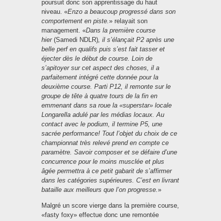
poursuit donc son apprentissage du haut
niveau. «
Enzo a beaucoup progressé dans son
comportement en piste.
» relayait son
management. «
Dans la première course
hier
(Samedi NDLR)
, il s’élançait P2 après une
belle perf en qualifs puis s’est fait tasser et
éjecter dès le début de course. Loin de
s’apitoyer sur cet aspect des choses, il a
parfaitement intégré cette donnée pour la
deuxième course. Parti P12, il remonte sur le
groupe de tête à quatre tours de la fin en
emmenant dans sa roue la «superstar» locale
Longarella adulé par les médias locaux. Au
contact avec le podium, il termine P5, une
sacrée performance! Tout l’objet du choix de ce
championnat très relevé prend en compte ce
paramètre. Savoir composer et se défaire d’une
concurrence pour le moins musclée et plus
âgée permettra à ce petit gabarit de s’affirmer
dans les catégories supérieures. C’est en livrant
bataille aux meilleurs que l’on progresse.
»
Malgré un score vierge dans la première course,
«fasty foxy» effectue donc une remontée