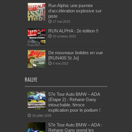
Run Alpha: une journée
d’accélération explosive sur
piste
27 mai 2023
RUN ALPHA : 2e édition !!
20 octobre 2022
De nouveaux bolides en vue
[RUN400 St Jo]
6 mai 2022
RALLYE
57e Tour Auto BMW – ADA
(Étape 2) : Rehane Gany
intouchable, féroce
explication pour le podium !
26 juillet 2026
57e Tour Auto BMW – ADA :
Rehane Gany prend les