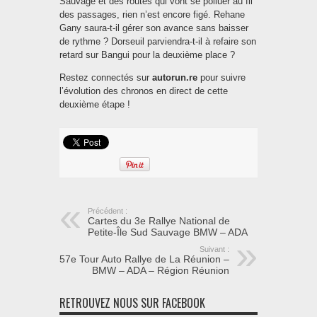
Sauvage et des routes qui vont se polluer au fil
des passages, rien n’est encore figé. Rehane
Gany saura-t-il gérer son avance sans baisser
de rythme ? Dorseuil parviendra-t-il à refaire son
retard sur Bangui pour la deuxième place ?
Restez connectés sur
autorun.re
pour suivre
l’évolution des chronos en direct de cette
deuxième étape !
Précédent :
Cartes du 3e Rallye National de
Petite-Île Sud Sauvage BMW – ADA
Suivant :
57e Tour Auto Rallye de La Réunion –
BMW – ADA – Région Réunion
RETROUVEZ NOUS SUR FACEBOOK