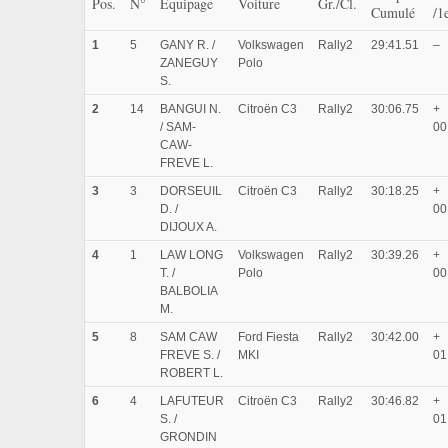
Pos.
N°
Équipage
Voiture
Gr./Cl.
Cumulé
/1
1
5
GANY R. /
Volkswagen
Rally2
29:41.51
–
ZANEGUY
Polo
S.
2
14
BANGUI N.
Citroën C3
Rally2
30:06.75
+
/ SAM-
00
CAW-
FREVE L.
3
3
DORSEUIL
Citroën C3
Rally2
30:18.25
+
D. /
00
DIJOUX A.
4
1
LAW LONG
Volkswagen
Rally2
30:39.26
+
T. /
Polo
00
BALBOLIA
M.
5
8
SAM CAW
Ford Fiesta
Rally2
30:42.00
+
FREVE S. /
MKI
01
ROBERT L.
6
4
LAFUTEUR
Citroën C3
Rally2
30:46.82
+
S. /
01
GRONDIN