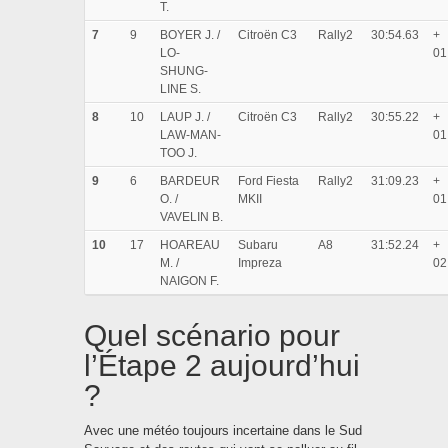
T.
7
9
BOYER J. /
Citroën C3
Rally2
30:54.63
+
LO-
01
SHUNG-
LINE S.
8
10
LAUP J. /
Citroën C3
Rally2
30:55.22
+
LAW-MAN-
01
TOO J.
9
6
BARDEUR
Ford Fiesta
Rally2
31:09.23
+
O. /
MKII
01
VAVELIN B.
10
17
HOAREAU
Subaru
A8
31:52.24
+
M. /
Impreza
02
NAIGON F.
Quel scénario pour
l’Étape 2 aujourd’hui
?
Avec une météo toujours incertaine dans le Sud