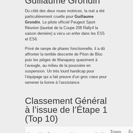
Guillaume Grondin
Du côté des deux roues motrices, la nuit a été
particulièrement cruelle pour
Guillaume
Grondin
. Le pilote officiel Peugeot Sport
Réunion (lauréat de la Coupe 208 Rally4 la
saison dernière) a vécu un enfer dans les ES5
et ES6.
Privé de rampe de phares fonctionnelle, il a dû
affronter la terrible descente de Piton de Bloc
puis les pièges de Manapany quasiment à
l’aveugle, au milieu de la poussière en
suspension. Un très lourd handicap pour
l’équipage qui a fait preuve d’un gros cœur pour
ramener la lionne à l’assistance.
Classement Général
à l’issue de l’Étape 1
(Top 10)
Temps
Éc