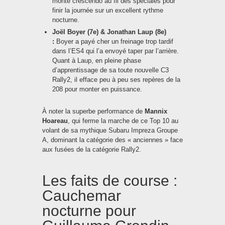
monté crescendo au fil des spéciales pour
finir la journée sur un excellent rythme
nocturne.
Joël Boyer (7e) & Jonathan Laup (8e)
:
Boyer a payé cher un freinage trop tardif
dans l’ES4 qui l’a envoyé taper par l’arrière.
Quant à Laup, en pleine phase
d’apprentissage de sa toute nouvelle C3
Rally2, il efface peu à peu ses repères de la
208 pour monter en puissance.
À noter la superbe performance de
Mannix
Hoareau
, qui ferme la marche de ce Top 10 au
volant de sa mythique Subaru Impreza Groupe
A, dominant la catégorie des « anciennes » face
aux fusées de la catégorie Rally2.
Les faits de course :
Cauchemar
nocturne pour