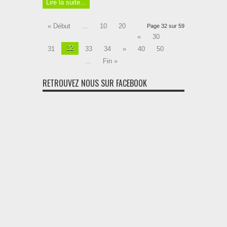
Lire la suite...
« Début
...
10
20
Page 32 sur 59
«
30
32
31
33
34
»
40
50
...
Fin »
RETROUVEZ NOUS SUR FACEBOOK