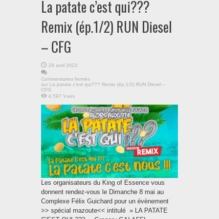
La patate c’est qui???
Remix (ép.1/2) RUN Diesel
– CFG
29 avril 2022
Commentaires fermés
sur La patate c’est qui??? Remix (ép.1/2) RUN Diesel –
CFG
4,597 Vues
Les organisateurs du King of Essence vous
donnent rendez-vous le Dimanche 8 mai au
Complexe Félix Guichard pour un évènement
>> spécial mazoute<< intitulé » LA PATATE