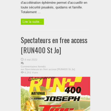
d’accélération éphémère permet d’accueillir en
toute sécurité pouakés, quidams et famille.
Totalement ...
Lire la suite...
Spectateurs en free access
[RUN400 St Jo]
4 mai 2022
Commentaires fermés
sur Spectateurs en free access [RUN400 St Jo]
6,261 Vues