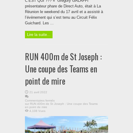
C’EST QUI ??? « Gregory GALAFFI
présentateur phare de Direct Auto, était à La
Réunion le weekend du 17 avril et a assisté à
l’évènement qui s’est tenu au Circuit Félix
Guichard. Les ...
Lire la suite...
RUN 400m de St Joseph :
Une coupe des Teams en
point de mire
21 avril 2022
Commentaires fermés
sur RUN 400m de St Joseph : Une coupe des Teams
en point de mire
4,108 Vues