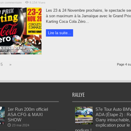
 un commentaire
9,154 Vues
Les 23 & 24 Novembre prochains, le spectacle se
à son maximum à la Jamaïque avec le Grand Prix
Karting Coca Cola Zéro…
Lire la suite...
5
»
Page 4 su
RALLYE
1er Run 200m officiel
57e Tour Auto BM
ASA CFG & MAXI
ADA (Étape 2) : 
SHOW
Gany intouchable,
explication pour le
23 mai 2024
podium !