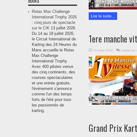
MANS
Rotax Max Challenge
Lire la suite...
International Trophy 2026
: cinq jours de spectacle
sur le CIK
13 juillet 2026
Du 14 au 18 juillet 2026,
1ere manche vi
le Circuit International de
Karting des 24 Heures du
Mans accueille le Rotax
15 mars 2014
Laisser un
Max Challenge
International Trophy.
Avec 400 pilotes venus
des cinq continents, des
courses spectaculaires
et une entrée gratuite,
l'événement s'annonce
comme l'un des temps
forts de l'été pour tous
les passionnés de
karting.
Grand Prix Kart