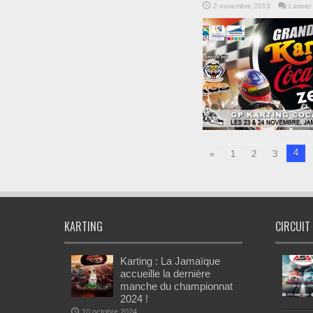
2 novembre 2013
Laisser
4
«
1
2
3
KARTING
CIRCUIT
Karting : La Jamaïque
accueille la dernière
manche du championnat
2024 !
10 octobre 2024