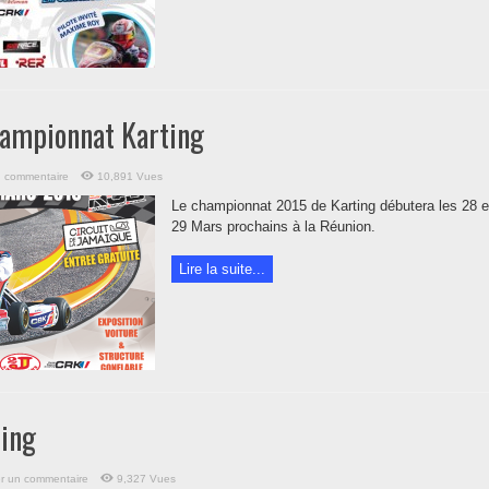
ampionnat Karting
n commentaire
10,891 Vues
Le championnat 2015 de Karting débutera les 28 e
29 Mars prochains à la Réunion.
Lire la suite...
ting
er un commentaire
9,327 Vues