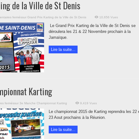
ing de la Ville de St Denis
ntaires fermés
sur Grand Prix Karting de la Ville de St Denis
10,656 Vues
Le Grand Prix Karting de la Ville de St Denis se
déroulera les 21 & 22 Novembre prochain à la
Jamaïque.
Lire la suite...
pionnat Karting
es fermés
sur 3e Manche Championnat Karting
9,419 Vues
Le championnat 2015 de Karting reprendra les 22 
23 Aout prochains à la Réunion.
Lire la suite...