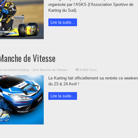
organisée par l’ASKS (l’Association Sportive de
Karting du Sud).
Lire la suite...
 Manche de Vitesse
es fermés
sur Karting – 1ère Manche de Vitesse
8,994 Vues
Le Karting fait officiellement sa rentrée ce weeke
du 23 & 24 Avril !
Lire la suite...