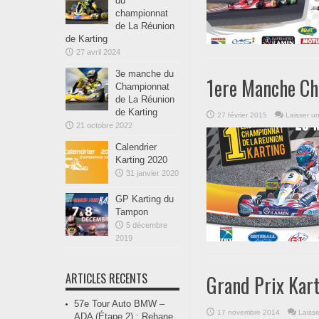
du
championnat
de La Réunion
de Karting
27 avril 2024
3e manche du
1ere Manche Ch
Championnat
de La Réunion
de Karting
27 février 2015
Laisser u
21 octobre 2022
Calendrier
Karting 2020
31 janvier 2020
GP Karting du
Tampon
5 décembre
2019
ARTICLES RECENTS
Grand Prix Kar
57e Tour Auto BMW –
17 novembre 2014
Laiss
ADA (Étape 2) : Rehane