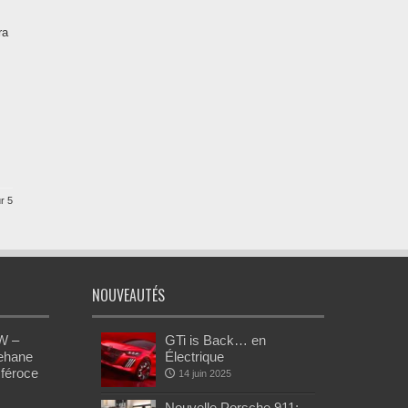
ra
r 5
NOUVEAUTÉS
W –
GTi is Back… en
Rehane
Électrique
 féroce
14 juin 2025
Nouvelle Porsche 911: