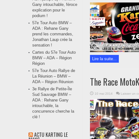
Gany intouchable, féroce
explication pour le
podium !
57e Tour Auto BMW –
ADA : Rehane Gany
prend les commandes,
Jonathan Laup crée la
sensation !
Cartes du 57e Tour Auto
BMW – ADA – Région
Lire la suite...
Région
57e Tour Auto Rallye de
La Réunion – BMW –
The Race MotoK
ADA – Région Réunion
3e Rallye de Petite-Île
10 mai 2014
Laisser un 
Sud Sauvage BMW –
ADA : Rehane Gany
intouchable, la
concurrence cherche la
clé !
ACTU KARTING LE