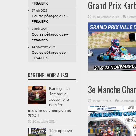
Grand Prix Kart
FFSA/EFK
27 juin 2026
Course pédagogique –
19 novembre 2015
Comme
FFSA/EFK
8 août 2026
Course pédagogique –
FFSA/EFK
14 novembre 2026
Course pédagogique –
FFSA/EFK
KARTING: VOIR AUSSI
3e Manche Cham
Karting : La
Jamaïque
accueille la
19 août 2015
Commentair
dernière
manche du championnat
2024 !
10 octobre 2024
1ère épreuve