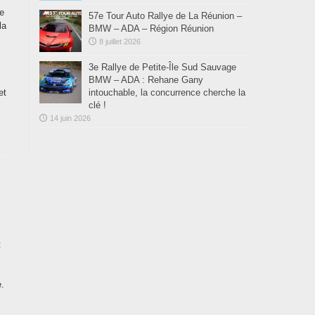
le
57e Tour Auto Rallye de La Réunion –
la
BMW – ADA – Région Réunion
8 juillet 2026
3e Rallye de Petite-Île Sud Sauvage
BMW – ADA : Rehane Gany
et
intouchable, la concurrence cherche la
clé !
14 juin 2026
t
e.