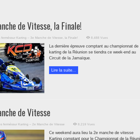
nche de Vitesse, la Finale!
 fermés
sur Karting – 3e Manche de Vitesse, la Finale!
8,488 Vues
La dernière épreuve comptant au championnat de
karting de la Réunion se tiendra ce week-end au
Circuit de la Jamaïque.
Lire la suite...
anche de Vitesse
s fermés
sur Karting – 2e Manche de Vitesse
8,219 Vues
Ce weekend aura lieu la 2e manche de vitesse
Karting comptant pour le Championnat de la Réun