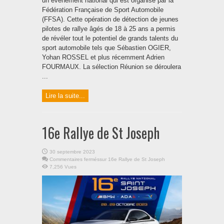
un événement national qui est organisé par la
Fédération Française de Sport Automobile
(FFSA). Cette opération de détection de jeunes
pilotes de rallye âgés de 18 à 25 ans a permis
de révéler tout le potentiel de grands talents du
sport automobile tels que Sébastien OGIER,
Yohan ROSSEL et plus récemment Adrien
FOURMAUX. La sélection Réunion se déroulera
...
Lire la suite...
16e Rallye de St Joseph
30 septembre 2023
Commentaires fermés
sur 16e Rallye de St Joseph
7,256 Vues