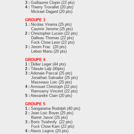
3 :
Guillaume Clopin (22 pts)
4 :
Thierry Trovallet (20 pts)
Mickael Dagard (20 pts)
GROUPE 3
1 :
Nicolas Virama (25 pts)
Casimir Jerome (25 pts)
2 :
Christopher Lucien (22 pts)
Dalleau Thomas (22 pts)
Fock Chow Leon (22 pts)
3 :
Jerom Frac (20 pts)
Lebon Manu (20 pts)
GROUPE 4
1 :
Didier Leger (44 pts)
2 :
Tiboule Lalji (40pts)
3 :
Adonaie Pascal (25 pts)
Jonathan Salvador (25 pts)
Masseaux Loic (25 pts)
4 :
Armouet Christoph (22 pts)
Ramsamy Vincent (22 pts)
5 :
Alexandre Clain (20 pts)
GROUPE 5
1 :
Sangarama Rodolph (40 pts)
2 :
Jean Loic Boyer (25 pts)
Barret Jason (25 pts)
3 :
Boris Tsiahrofy (22 pts)
Fock Chow Kam (22 pts)
4 :
Alexis Legros (20 pts)