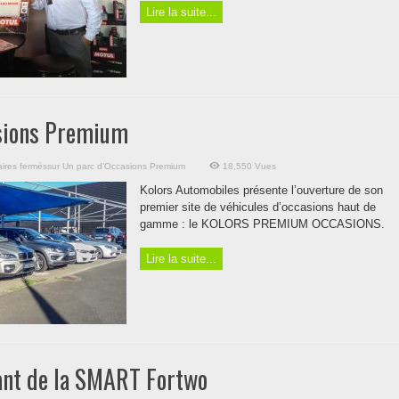
Lire la suite...
sions Premium
ires fermés
sur Un parc d’Occasions Premium
18,550 Vues
Kolors Automobiles présente l’ouverture de son
premier site de véhicules d’occasions haut de
gamme : le KOLORS PREMIUM OCCASIONS.
Lire la suite...
ant de la SMART Fortwo