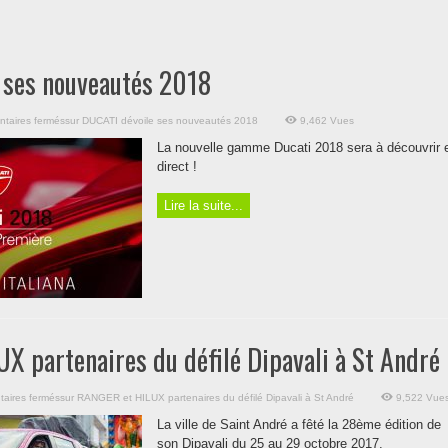
 ses nouveautés 2018
taires fermés
sur DUCATI dévoile ses nouveautés 2018
9,462 Vues
La nouvelle gamme Ducati 2018 sera à découvrir 
direct !
Lire la suite...
 partenaires du défilé Dipavali à St André
aires fermés
sur RANGER et HILUX partenaires du défilé Dipavali à St André
9,522 Vue
La ville de Saint André a fêté la 28ème édition de
son Dipavali du 25 au 29 octobre 2017.