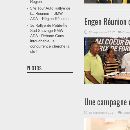
Région
57e Tour Auto Rallye de
La Réunion – BMW –
Engen Réunion o
ADA – Région Réunion
3e Rallye de Petite-Île
Sud Sauvage BMW –
22 septembre 2017
Comm
ADA : Rehane Gany
intouchable, la
concurrence cherche la
clé !
PHOTOS
Une campagne or
15 septembre 2017
Comm