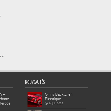
,
r 4
NOUVEAUTÉS
W –
GTi is Back… en
Rehane
Électrique
 féroce
14 juin 2025