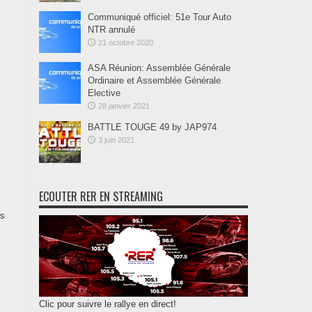
Communiqué officiel: 51e Tour Auto
NTR annulé
21 octobre 2020
ASA Réunion: Assemblée Générale
Ordinaire et Assemblée Générale
Elective
28 janvier 2021
BATTLE TOUGE 49 by JAP974
3 juin 2021
ECOUTER RER EN STREAMING
es
Clic pour suivre le rallye en direct!