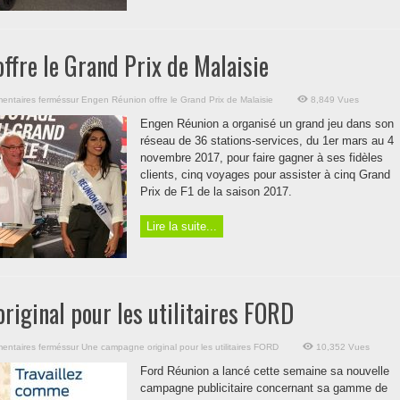
ffre le Grand Prix de Malaisie
entaires fermés
sur Engen Réunion offre le Grand Prix de Malaisie
8,849 Vues
Engen Réunion a organisé un grand jeu dans son
réseau de 36 stations-services, du 1er mars au 4
novembre 2017, pour faire gagner à ses fidèles
clients, cinq voyages pour assister à cinq Grand
Prix de F1 de la saison 2017.
Lire la suite...
iginal pour les utilitaires FORD
entaires fermés
sur Une campagne original pour les utilitaires FORD
10,352 Vues
Ford Réunion a lancé cette semaine sa nouvelle
campagne publicitaire concernant sa gamme de