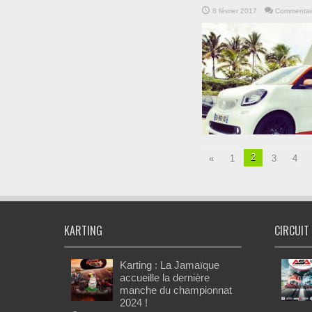
8 février 2017
Commentair
2
«
1
3
4
KARTING
CIRCUIT
Karting : La Jamaïque
accueille la dernière
manche du championnat
2024 !