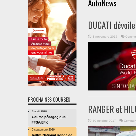
AutoNews
DUCATI dévoile
3 novembre 2017
Commen
PROCHAINES COURSES
RANGER et HILUX
8 août 2026
Course pédagogique –
30 octobre 2017
Comment
FFSA/EFK
5 septembre 2026
Rallye National Ronde de