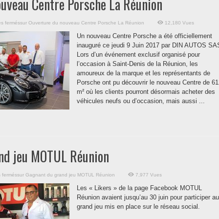
ouveau Centre Porsche La Réunion
s fermés
sur Ouverture du nouveau Centre Porsche La Réunion
12,180 Vues
Un nouveau Centre Porsche a été officiellement
inauguré ce jeudi 9 Juin 2017 par DIN AUTOS SA
Lors d’un événement exclusif organisé pour
l’occasion à Saint-Denis de la Réunion, les
amoureux de la marque et les représentants de
Porsche ont pu découvrir le nouveau Centre de 61
m² où les clients pourront désormais acheter des
véhicules neufs ou d’occasion, mais aussi ...
nd jeu MOTUL Réunion
 fermés
sur Gagnant du grand jeu MOTUL Réunion
7,977 Vues
Les « Likers » de la page Facebook MOTUL
Réunion avaient jusqu’au 30 juin pour participer au
grand jeu mis en place sur le réseau social.