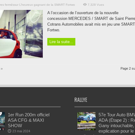
es fermés
sur L’heureux gagnant de la SMART Fortwo
7,328 Vues
A l’occasion de l’ouverture de la nouvelle
concession MERCEDES / SMART de Saint Pierre
Cotrans Automobiles avait mis en jeu une SMART
Fortwo.
Lire la suite...
»
Page 2 su
RALLYE
1er Run 200m officiel
57e Tour Auto BM
ASA CFG & MAXI
ADA (Étape 2) : 
SHOW
Gany intouchable,
explication pour le
23 mai 2024