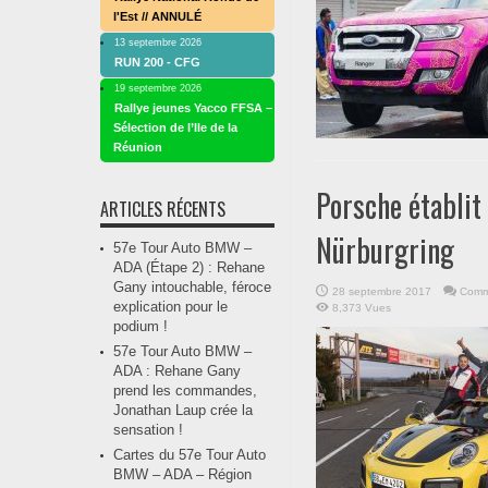
l'Est // ANNULÉ
13 septembre 2026
RUN 200 - CFG
19 septembre 2026
Rallye jeunes Yacco FFSA –
Sélection de l’Ile de la
Réunion
Porsche établit
ARTICLES RÉCENTS
Nürburgring
57e Tour Auto BMW –
ADA (Étape 2) : Rehane
Gany intouchable, féroce
28 septembre 2017
Comm
explication pour le
8,373 Vues
podium !
57e Tour Auto BMW –
ADA : Rehane Gany
prend les commandes,
Jonathan Laup crée la
sensation !
Cartes du 57e Tour Auto
BMW – ADA – Région