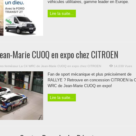
véhicules utilitaires, gamme leader en Europe.
Lire la suite...
ean-Marie CUOQ en expo chez CITROEN
es fermés
sur La C4 WRC de Jean-Marie CUOQ en expo chez CITROEN
14,039 Vues
Fan de sport mécanique et plus précisément de
RALLYE ? Retrouve en concession CITROEN la 
WRC de Jean-Marie CUOQ en expo!
Lire la suite...