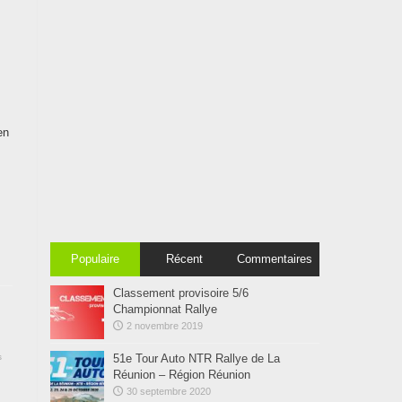
en
Populaire
Récent
Commentaires
Classement provisoire 5/6
Championnat Rallye
2 novembre 2019
s
51e Tour Auto NTR Rallye de La
Réunion – Région Réunion
30 septembre 2020