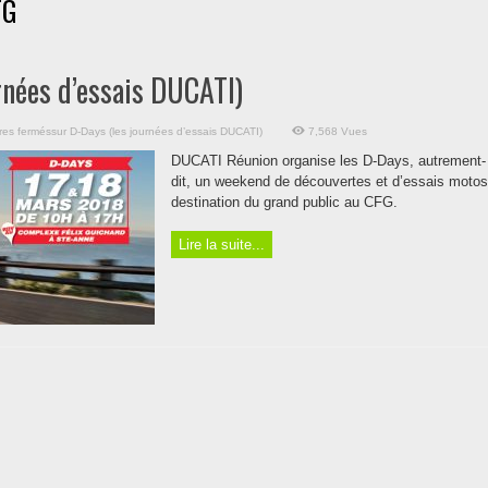
FG
rnées d’essais DUCATI)
es fermés
sur D-Days (les journées d’essais DUCATI)
7,568 Vues
DUCATI Réunion organise les D-Days, autrement-
dit, un weekend de découvertes et d’essais motos
destination du grand public au CFG.
Lire la suite...