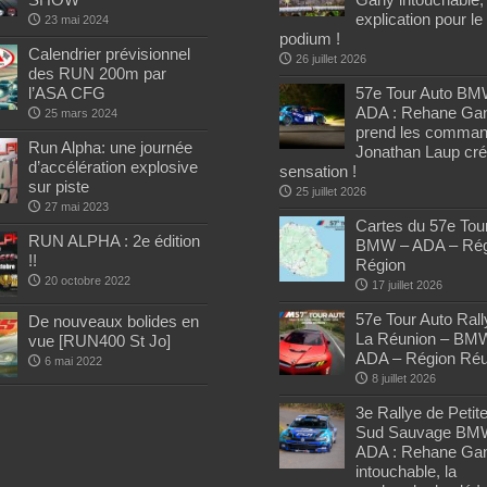
explication pour le
23 mai 2024
podium !
Calendrier prévisionnel
26 juillet 2026
des RUN 200m par
l’ASA CFG
57e Tour Auto BM
ADA : Rehane Ga
25 mars 2024
prend les comman
Run Alpha: une journée
Jonathan Laup cré
d’accélération explosive
sensation !
sur piste
25 juillet 2026
27 mai 2023
Cartes du 57e Tou
RUN ALPHA : 2e édition
BMW – ADA – Rég
!!
Région
20 octobre 2022
17 juillet 2026
57e Tour Auto Rall
De nouveaux bolides en
La Réunion – BM
vue [RUN400 St Jo]
ADA – Région Réu
6 mai 2022
8 juillet 2026
3e Rallye de Petite
Sud Sauvage BM
ADA : Rehane Ga
intouchable, la