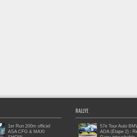
RALLYE
1er Run 200m officiel
57e Tour Auto BM
ASA CFG & MAXI
ADA (Étape 2) : 
SHOW
Gany intouchable,