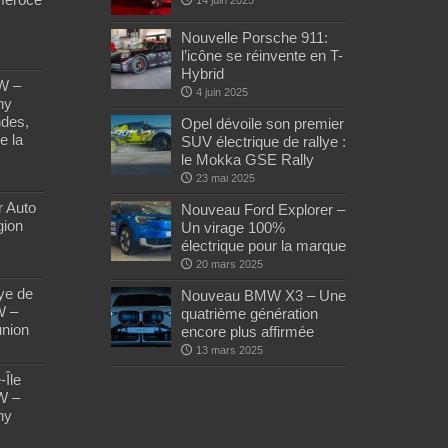
Nouvelle Porsche 911:
l’icône se réinvente en T-
Hybrid
W –
4 juin 2025
ny
des,
Opel dévoile son premier
e la
SUV électrique de rallye :
le Mokka GSE Rally
23 mai 2025
r Auto
Nouveau Ford Explorer –
ion
Un virage 100%
électrique pour la marque
20 mars 2025
ye de
Nouveau BMW X3 – Une
W –
quatrième génération
nion
encore plus affirmée
13 mars 2025
-Île
W –
ny