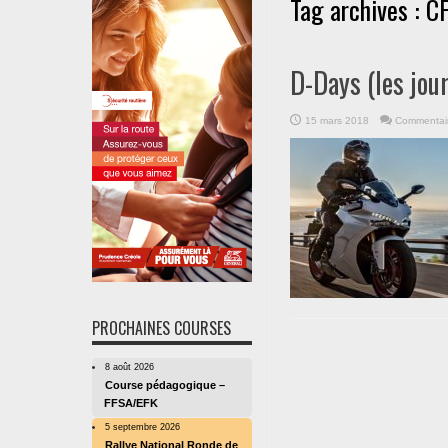
Tag archives :
C
D-Days (les jou
15 mars 2018
Commentair
PROCHAINES COURSES
8 août 2026
Course pédagogique –
FFSA/EFK
5 septembre 2026
Rallye National Ronde de