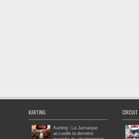
KARTING
CIRCUIT
Karting : La Jamaïque
accueille la dernière
manche du championnat