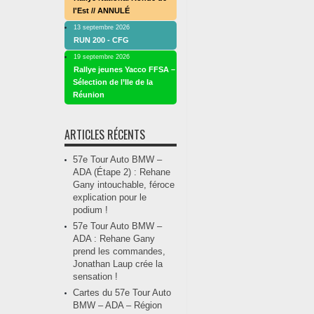
l'Est // ANNULÉ
13 septembre 2026
RUN 200 - CFG
19 septembre 2026
Rallye jeunes Yacco FFSA –
Sélection de l’Ile de la
Réunion
ARTICLES RÉCENTS
57e Tour Auto BMW –
ADA (Étape 2) : Rehane
Gany intouchable, féroce
explication pour le
podium !
57e Tour Auto BMW –
ADA : Rehane Gany
prend les commandes,
Jonathan Laup crée la
sensation !
Cartes du 57e Tour Auto
BMW – ADA – Région