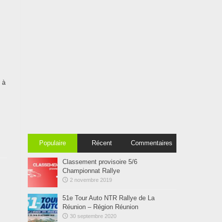
 à
Populaire
Récent
Commentaires
Classement provisoire 5/6
Championnat Rallye
2 novembre 2019
51e Tour Auto NTR Rallye de La
Réunion – Région Réunion
30 septembre 2020