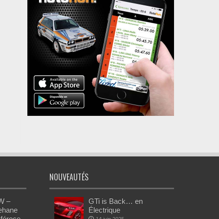
NOUVEAUTÉS
W –
GTi is Back… en
Rehane
Électrique
 féroce
14 juin 2025